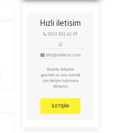
Hızlı iletisim
0531 852 62 09
info@odakcnc.com
Bizimle
iletişime
geçmek ve
soru sormak
için iletişim butonuna
tıklayınız.
İLETİŞİM