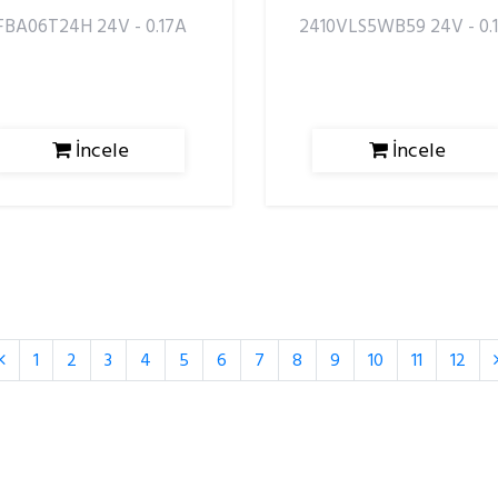
FBA06T24H 24V - 0.17A
2410VLS5WB59 24V - 0.1
İncele
İncele
1
2
3
4
5
6
7
8
9
10
11
12