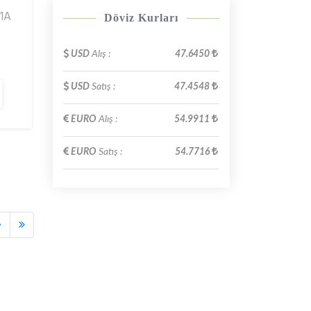
1A
Döviz Kurları
USD
Alış :
47.6450
USD
Satış :
47.4548
EURO
Alış :
54.9911
EURO
Satış :
54.7716