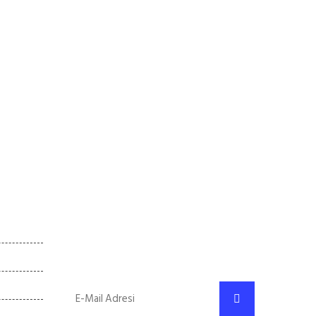
E-Bülten
Gelişmelerden haberdar olmak için kayıt
:00 - 18:00
olabilirsiniz..
Kapalı
Kapalı