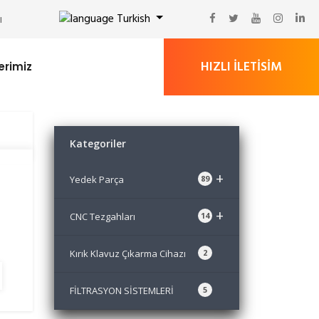
Turkish
ı
HIZLI ILETISIM
erimiz
Kategoriler
+
Yedek Parça
89
+
CNC Tezgahları
14
Kırık Klavuz Çıkarma Cihazı
2
FİLTRASYON SİSTEMLERİ
5