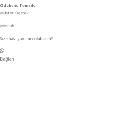
Odakcnc Temsilci
Müşteri Destek
Merhaba
Size nasıl yardımcı olabilirim?
Bağlan
S
0531 852 62 09
info@odakcnc.com
Çelik Bilek Sitesi 129/30 Sk. No:1D Evka3 Bornova
35050 İzmir / TÜRKİYE